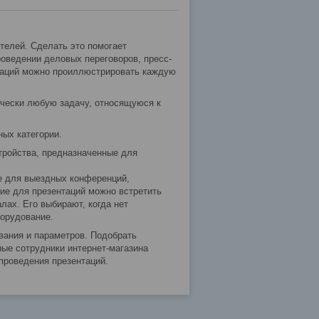
елей. Сделать это помогает
роведении деловых переговоров, пресс-
таций можно проиллюстрировать каждую
ически любую задачу, относящуюся к
ных категории.
тройства, предназначенные для
е для выездных конференций,
ние для презентаций можно встретить
лах. Его выбирают, когда нет
борудование.
вания и параметров. Подобрать
ые сотрудники интернет-магазина
 проведения презентаций.