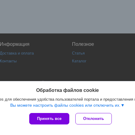
Информация
Полезное
Доставка и оплата
Статья
Контакты
Каталог
Сайт создан на платформе Deal.by
Политика обработки файлов cookies
Обработка файлов cookie
ООО "Конференция" |
Пожаловаться на контент
s для обеспечения удобства пользователей портала и предоставления
Select Language
▼
Вы можете настроить файлы cookies или отключить их.
Принять все
Отклонить