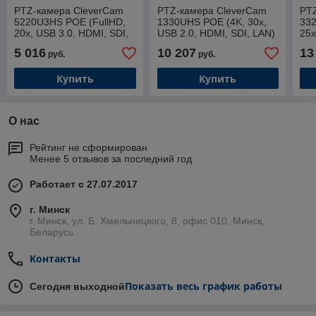
PTZ-камера CleverCam
PTZ-камера CleverCam
PT
5220U3HS POE (FullHD,
1330UHS POE (4K, 30x,
332
20x, USB 3.0, HDMI, SDI,
USB 2.0, HDMI, SDI, LAN)
25x
POE, Tracking)
LA
5 016
10 207
13
руб.
руб.
Купить
Купить
О нас
Рейтинг не сформирован
Менее 5 отзывов за последний год
Работает с 27.07.2017
г. Минск
г. Минск, ул. Б. Хмельницкого, 8, офис 010, Минск,
Беларусь
Контакты
Показать весь график работы
Сегодня выходной