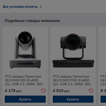
Все условия оплаты
Подобные товары компании
PTZ-камера CleverCam
PTZ-камера CleverCam
PT
3512UHS NDI (FullHD,
3612U3HS POE (FullHD,
241
12x, USB 2.0, HDMI, SDI,
12x, USB 3.0, HDMI, SDI,
12x
LAN)
LAN)
NDI
4 175
4 010
9 
руб.
руб.
Купить
Купить