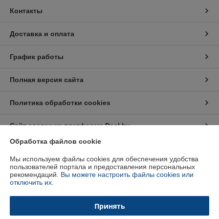
Контакты
Доставка и оплата
График работы
Полная версия сайта
Политика обработки cookies
Сайт создан на платформе Deal.by
Обработка файлов cookie
Информация для покупателя
Мы используем файлы cookies для обеспечения удобства
пользователей портала и предоставления персональных
Юридическое лицо:
ООО "Конференция"
рекомендаций.
Вы можете настроить файлы cookies или
220013, г. Минск, ул. Б. Хмельницкого, 8-010
отключить их.
Регистрационный номер ЕГР: 192751654
Принять
УНП: 192751654