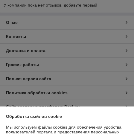
У компании пока нет отзывов, добавьте первый
О нас
Контакты
Доставка и оплата
График работы
Полная версия сайта
Политика обработки cookies
Сайт создан на платформе Deal.by
Обработка файлов cookie
Информация для покупателя
Мы используем файлы cookies для обеспечения удобства
пользователей портала и предоставления персональных