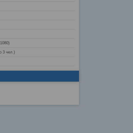
x1080)
 3 чел.)