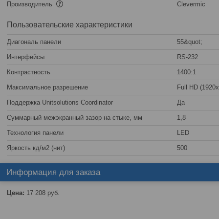
Производитель
Clevermic
Пользовательские характеристики
Диагональ панели
55&quot;
Интерфейсы
RS-232
Контрастность
1400:1
Максимальное разрешение
Full HD (1920
Поддержка Unitsolutions Coordinator
Да
Суммарный межэкранный зазор на стыке, мм
1,8
Технология панели
LED
Яркость кд/м2 (нит)
500
Информация для заказа
Цена:
17 208
руб.