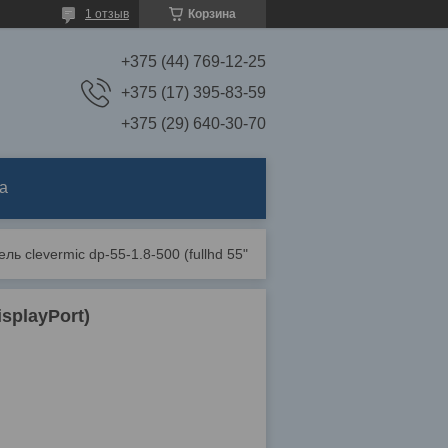
1 отзыв
Корзина
+375 (44) 769-12-25
+375 (17) 395-83-59
+375 (29) 640-30-70
а
Жк-панель clevermic dp-55-1.8-500 (fullhd 55" displayport)
splayPort)