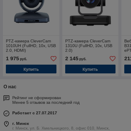
PTZ-камера CleverCam
PTZ-камера CleverCam
Ве
1010UH (FullHD, 10x, USB
1310U (FullHD, 10x, USB
B31
2.0, HDMI)
2.0)
eP
1 975
2 145
21
руб.
руб.
Купить
Купить
О нас
Рейтинг не сформирован
Менее 5 отзывов за последний год
Работает с 27.07.2017
г. Минск
г. Минск, ул. Б. Хмельницкого, 8, офис 010, Минск,