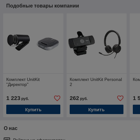
Подобные товары компании
Комплект UnitKit
Комплект UnitKit Personal
Ком
"Директор"
2
1 223
262
1 
руб.
руб.
Купить
Купить
О нас