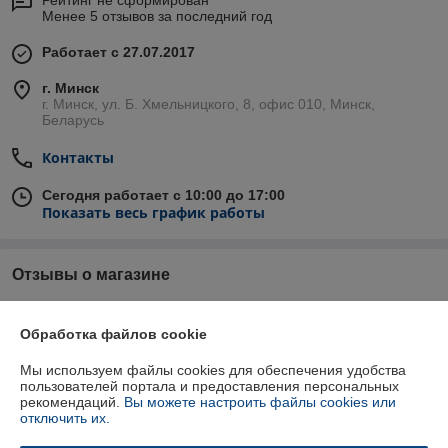
Рейтинг не сформирован
Менее 5 отзывов за последний год
Работает с 27.07.2017
г. Минск
г. Минск, ул. Б. Хмельницкого, 8, офис 010, Минск,
Беларусь
Контакты
Сегодня работает с 10:00 до 17:00
Показать весь график работы
Отзывы о магазине
У компании пока нет отзывов, добавьте первый
Обработка файлов cookie
Мы используем файлы cookies для обеспечения удобства
О нас
пользователей портала и предоставления персональных
рекомендаций.
Вы можете настроить файлы cookies или
Контакты
отключить их.