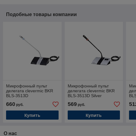
Подобные товары компании
Микрофонный пульт
Микрофонный пульт
Ми
делегата clevermic BKR
делегата clevermic BKR
дел
BLS-3513D
BLS-3513D Silver
BL
660
569
51
руб.
руб.
Купить
Купить
О нас