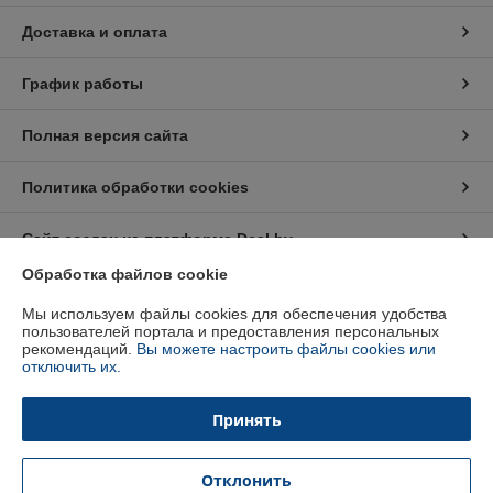
Доставка и оплата
График работы
Полная версия сайта
Политика обработки cookies
Сайт создан на платформе Deal.by
Обработка файлов cookie
Информация для покупателя
Мы используем файлы cookies для обеспечения удобства
пользователей портала и предоставления персональных
Юридическое лицо:
ООО "Конференция"
рекомендаций.
Вы можете настроить файлы cookies или
220013, г. Минск, ул. Б. Хмельницкого, 8-010
отключить их.
Регистрационный номер ЕГР: 192751654
Принять
УНП: 192751654
Регистрационный орган: Мингорисполком
Отклонить