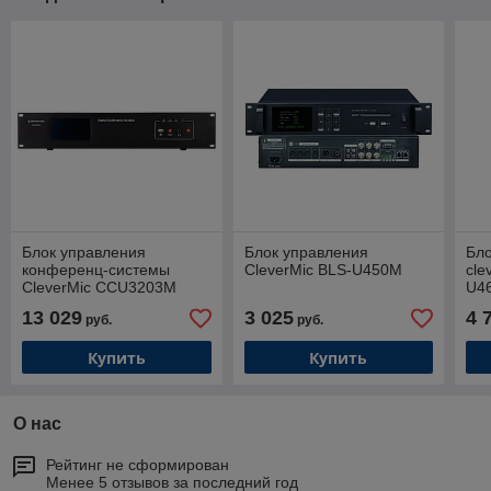
Блок управления
Блок управления
Бло
конференц-системы
CleverMic BLS-U450M
cle
CleverMic CCU3203M
U4
13 029
3 025
4 
руб.
руб.
Купить
Купить
О нас
Рейтинг не сформирован
Менее 5 отзывов за последний год