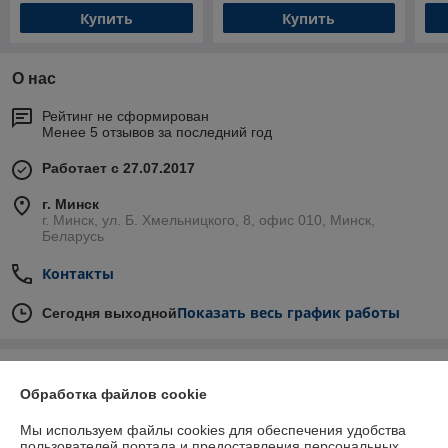
Купить
Купить
О нас
Рейтинг не сформирован
Менее 5 отзывов за последний год
Работает с 27.07.2017
г. Минск
г. Минск, ул. Б. Хмельницкого, 8, офис 010, Минск,
Беларусь
Контакты
Показать весь график работы
Сегодня выходной
Отзывы о магазине
Обработка файлов cookie
У компании пока нет отзывов, добавьте первый
Мы используем файлы cookies для обеспечения удобства
пользователей портала и предоставления персональных