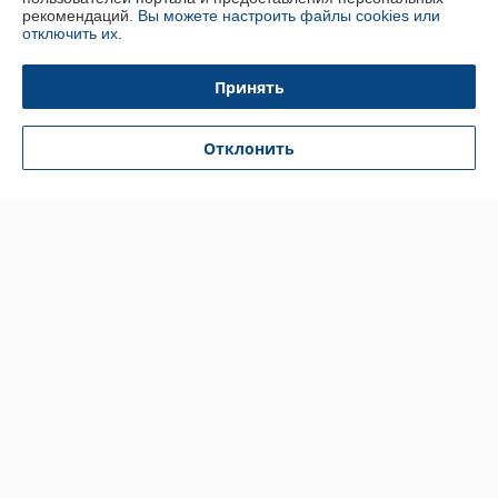
рекомендаций.
Вы можете настроить файлы cookies или
О нас
отключить их.
Контакты
Принять
Доставка и оплата
Отклонить
График работы
Полная версия сайта
Политика обработки cookies
Сайт создан на платформе Deal.by
Информация для покупателя
Юридическое лицо:
ООО "Конференция"
220013, г. Минск, ул. Б. Хмельницкого, 8-010
Регистрационный номер ЕГР: 192751654