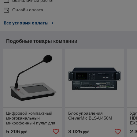
Безналичный расчет
Онлайн оплата
Все условия оплаты
Подобные товары компании
Цифровой компактный
Блок управления
Уд
многоканальный
CleverMic BLS-U450M
HDB
микрофонный пульт для
EX
синхронного перевода
108
5 206
3 025
2 
руб.
руб.
CleverMic MU4307I