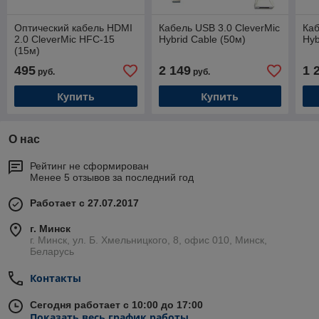
Оптический кабель HDMI
Кабель USB 3.0 CleverMic
Каб
2.0 CleverMic HFC-15
Hybrid Cable (50м)
Hyb
(15м)
495
2 149
1 
руб.
руб.
Купить
Купить
О нас
Рейтинг не сформирован
Менее 5 отзывов за последний год
Работает с 27.07.2017
г. Минск
г. Минск, ул. Б. Хмельницкого, 8, офис 010, Минск,
Беларусь
Контакты
Сегодня работает с 10:00 до 17:00
Показать весь график работы