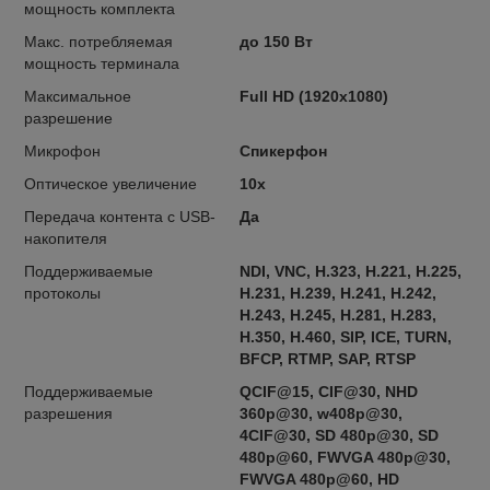
мощность комплекта
Макс. потребляемая
до 150 Вт
мощность терминала
Максимальное
Full HD (1920x1080)
разрешение
Микрофон
Спикерфон
Оптическое увеличение
10x
Передача контента с USB-
Да
накопителя
Поддерживаемые
NDI, VNC, H.323, H.221, H.225,
протоколы
H.231, H.239, H.241, H.242,
H.243, H.245, H.281, H.283,
H.350, H.460, SIP, ICE, TURN,
BFCP, RTMP, SAP, RTSP
Поддерживаемые
QCIF@15, CIF@30, NHD
разрешения
360p@30, w408p@30,
4CIF@30, SD 480p@30, SD
480p@60, FWVGA 480p@30,
FWVGA 480p@60, HD