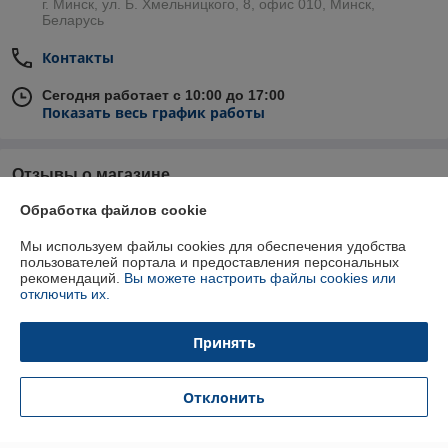
г. Минск, ул. Б. Хмельницкого, 8, офис 010, Минск,
Беларусь
Контакты
Сегодня работает с 10:00 до 17:00
Показать весь график работы
Отзывы о магазине
Обработка файлов cookie
У компании пока нет отзывов, добавьте первый
Мы используем файлы cookies для обеспечения удобства
пользователей портала и предоставления персональных
О нас
рекомендаций.
Вы можете настроить файлы cookies или
отключить их.
Контакты
Принять
Доставка и оплата
Отклонить
График работы