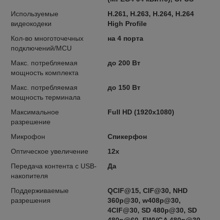
Используемые
Н.261, Н.263, Н.264, Н.264
видеокодеки
High Profile
Кол-во многоточечных
на 4 порта
подключений/MCU
Макс. потребляемая
до 200 Вт
мощность комплекта
Макс. потребляемая
до 150 Вт
мощность терминала
Максимальное
Full HD (1920x1080)
разрешение
Микрофон
Спикерфон
Оптическое увеличение
12x
Передача контента с USB-
Да
накопителя
Поддерживаемые
QCIF@15, CIF@30, NHD
разрешения
360p@30, w408p@30,
4CIF@30, SD 480p@30, SD
480p@60, FWVGA 480p@30,