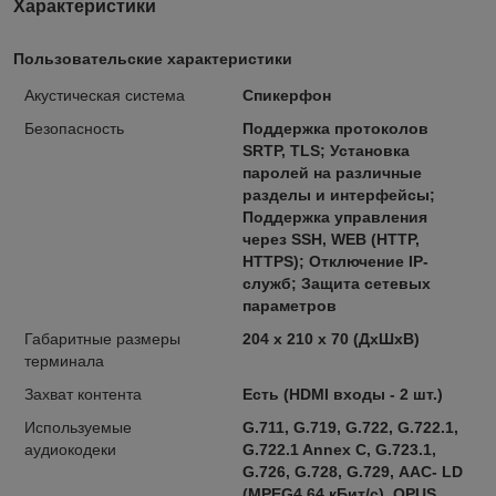
Характеристики
Пользовательские характеристики
Акустическая система
Спикерфон
Безопасность
Поддержка протоколов
SRTP, TLS; Установка
паролей на различные
разделы и интерфейсы;
Поддержка управления
через SSH, WEB (HTTP,
HTTPS); Отключение IP-
служб; Защита сетевых
параметров
Габаритные размеры
204 x 210 x 70 (ДxШxВ)
терминала
Захват контента
Есть (HDMI входы - 2 шт.)
Используемые
G.711, G.719, G.722, G.722.1,
аудиокодеки
G.722.1 Annex С, G.723.1,
G.726, G.728, G.729, ААС- LD
(МРЕG4 64 кБит/с), OPUS