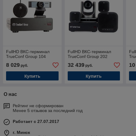
FullHD ВКС-терминал
FullHD ВКС-терминал
Ful
TrueConf Group 104
TrueConf Group 202
Tru
8 029
32 439
10
руб.
руб.
Купить
Купить
О нас
Рейтинг не сформирован
Менее 5 отзывов за последний год
Работает с 27.07.2017
г. Минск