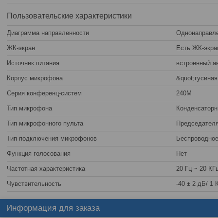
Пользовательские характеристики
Диаграмма направленности
Однонаправл
ЖК-экран
Есть ЖК-экра
Источник питания
встроенный а
Корпус микрофона
&quot;гусиная
Серия конференц-систем
240M
Тип микрофона
Конденсатор
Тип микрофонного пульта
Председател
Тип подключения микрофонов
Беспроводно
Функция голосования
Нет
Частотная характеристика
20 Гц ~ 20 КГ
Чувствительность
-40 ± 2 дБ/ 1 
Информация для заказа