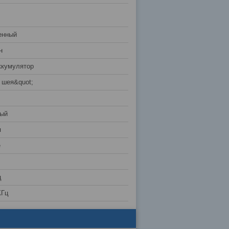
енный
н
ккумулятор
 шея&quot;
ный
я
е
ц
КГц