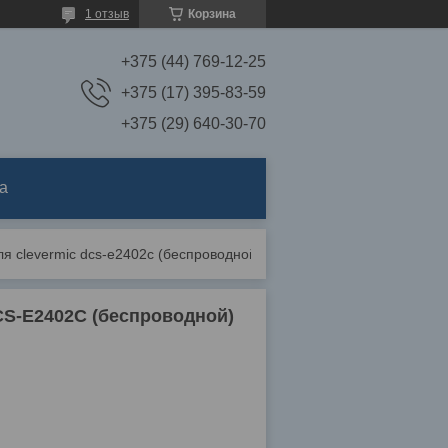
1 отзыв
Корзина
+375 (44) 769-12-25
+375 (17) 395-83-59
+375 (29) 640-30-70
а
 clevermic dcs-e2402c (беспроводной)
CS-E2402C (беспроводной)