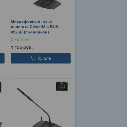
Микрофонный пульт
делегата CleverMic BLS-
4526D (проводной)
В наличии
1 155
руб.
Купить