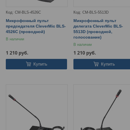
CM-BLS-4526C
CM-BLS-5513D
Микрофонный пульт
Микрофонный пульт
председателя CleverMic BLS-
делегата CleverMic BLS-
4526C (проводной)
5513D (проводной,
голосование)
В наличии
В наличии
1 210
руб.
1 210
руб.
Купить
Купить