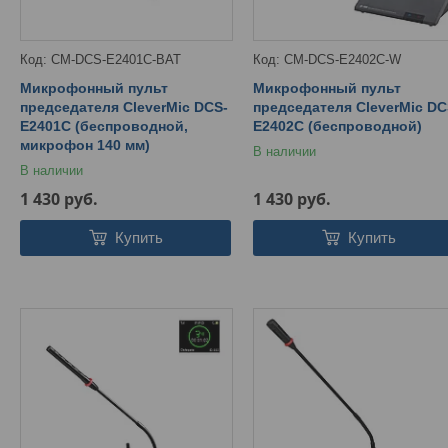
CM-DCS-E2401C-BAT
CM-DCS-E2402C-W
Микрофонный пульт
Микрофонный пульт
председателя CleverMic DCS-
председателя CleverMic DC
E2401C (беспроводной,
E2402C (беспроводной)
микрофон 140 мм)
В наличии
В наличии
1 430
руб.
1 430
руб.
Купить
Купить